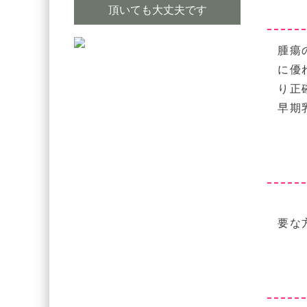
頂いても大丈夫です
腫瘍
に優
り正
早期
要な