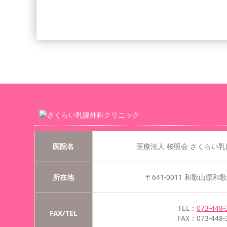
医院名
医療法人 桜照会
さくらい乳
所在地
〒641-0011
和歌山県和歌山
TEL：
073-448-
FAX/TEL
FAX：073-448-