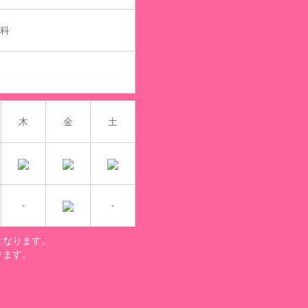
外科
日
木
金
土
-
-
となります。
ります。