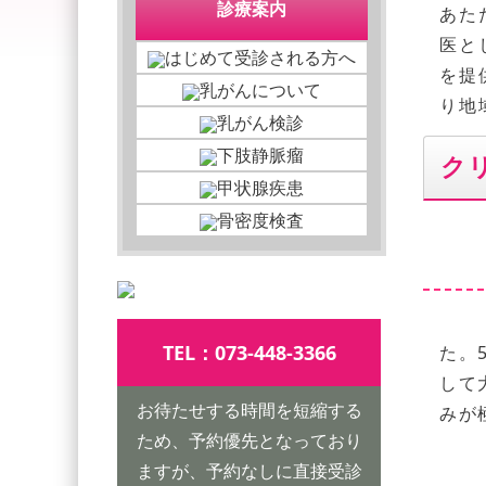
診療案内
あた
医と
はじめて受診される方へ
を提
乳がんについて
り地
乳がん検診
下肢静脈瘤
ク
甲状腺疾患
骨密度検査
TEL：
073-448-3366
た。
して
お待たせする時間を短縮する
みが
ため、予約優先となっており
ますが、予約なしに
直接受診