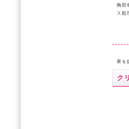
胸部
ス処
果を
ク