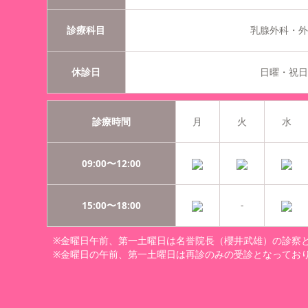
診療科目
乳腺外科・
休診日
日曜・祝
診療時間
月
火
水
09:00〜12:00
15:00〜18:00
-
※金曜日午前、第一土曜日は名誉院長（櫻井武雄）の診察
※金曜日の午前、第一土曜日は再診のみの受診となってお