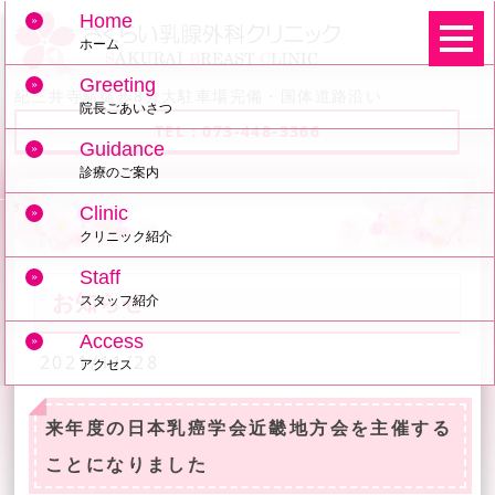
Home
ホーム
Greeting
紀三井寺駅徒歩8分大駐車場完備・国体道路沿い
院長ごあいさつ
TEL：073-448-3366
Guidance
診療のご案内
Clinic
クリニック紹介
Staff
お知らせ
スタッフ紹介
Access
2021/11/28
アクセス
来年度の日本乳癌学会近畿地方会を主催する
ことになりました