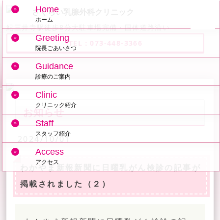
Home
ホーム
紀三井寺駅徒歩8分大駐車場完備・国体道路沿い
Greeting
TEL：073-448-3366
院長ごあいさつ
Guidance
診療のご案内
Clinic
クリニック紹介
お知らせ
Staff
スタッフ紹介
2024/10/01
Access
アクセス
わかやま新報新聞に日曜乳がん検診の記事が
掲載されました（２）