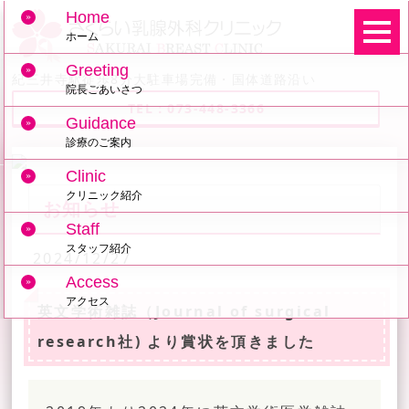
Home
ホーム
Greeting
紀三井寺駅徒歩8分大駐車場完備・国体道路沿い
院長ごあいさつ
TEL：073-448-3366
Guidance
診療のご案内
Clinic
クリニック紹介
お知らせ
Staff
スタッフ紹介
2024/12/27
Access
アクセス
英文学術雑誌（Journal of surgical
research社) より賞状を頂きました