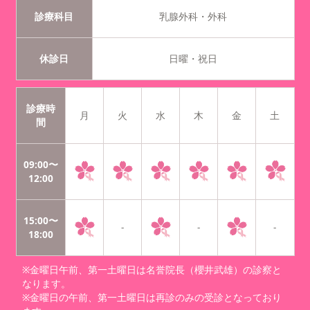
診療科目
乳腺外科・外科
休診日
日曜・祝日
診療時
月
火
水
木
金
土
間
09:00〜
12:00
15:00〜
-
-
-
18:00
※金曜日午前、第一土曜日は名誉院長（櫻井武雄）の診察と
なります。
※金曜日の午前、第一土曜日は再診のみの受診となっており